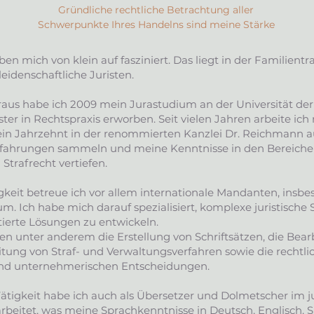
Gründliche rechtliche Betrachtung aller
Schwerpunkte Ihres Handelns sind meine Stärke
n mich von klein auf fasziniert. Das liegt in der Familientr
idenschaftliche Juristen.
raus habe ich 2009 mein Jurastudium an der Universität de
er in Rechtspraxis erworben. Seit vielen Jahren arbeite ic
 ein Jahrzehnt in der renommierten Kanzlei Dr. Reichmann au
Erfahrungen sammeln und meine Kenntnisse in den Bereiche
 Strafrecht vertiefen.
gkeit betreue ich vor allem internationale Mandanten, ins
. Ich habe mich darauf spezialisiert, komplexe juristische 
tierte Lösungen zu entwickeln.
 unter anderem die Erstellung von Schriftsätzen, die Bearb
tung von Straf- und Verwaltungsverfahren sowie die rechtli
nd unternehmerischen Entscheidungen.
ätigkeit habe ich auch als Übersetzer und Dolmetscher im j
rbeitet, was meine Sprachkenntnisse in Deutsch, Englisch, 