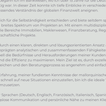
begann ich im Bankwesen, wo ich über 15 Jahre für die De
ig war. In dieser Zeit konnte ich tiefe Einblicke in verschie
sendes Verständnis der globalen Finanzwelt aneignen.
ich für die Selbständigkeit entschieden und biete seitdem sp
 breites Spektrum von Projekten an. Mit einem multidiszipl
die Bereiche Immobilien, Maklerwesen, Finanzberatung, Re
chaftliche Projekte.
durch einen klaren, direkten und lösungsorientierten Ansat
eprägten analytischen und zusammenfassenden Fähigkeite
nell die Bedürfnisse und Herausforderungen meiner Kunden 
d die Effizienz zu maximieren. Mein Ziel ist es, durch exzel
reichen und den Beratungsprozess so angenehm und einfach
rfahrung, meiner fundierten Kenntnisse der mallorquinisch
 schnell auf neue Situationen einzustellen, bin ich die ideale
umzusetzen.
prachen (Deutsch, Englisch, Französisch, Italienisch, Spani
gslose Kommunikation und persönliche Nähe zu meinen Klie