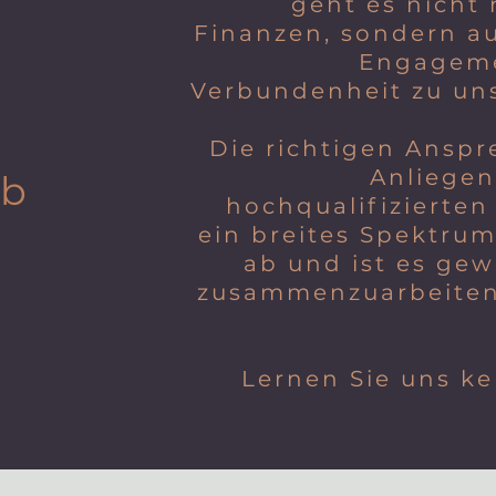
n
geht es nicht
Finanzen, sondern a
Engageme
Verbundenheit zu un
Die richtigen Anspr
Anliegen
ab
hochqualifizierten
ein breites Spektru
ab und ist es gew
zusammenzuarbeiten
Lernen Sie uns k