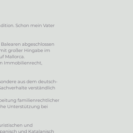
adition. Schon mein Vater
r Balearen abgeschlossen
h mit großer Hingabe im
f Mallorca.
n Immobilienrecht,
besondere aus dem deutsch-
Sachverhalte verständlich
eitung familienrechtlicher
che Unterstützung bei
uristischen und
Spanisch und Katalanisch