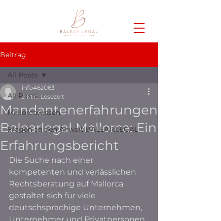
Beitrag
All Posts
info462063
All Posts
3 Min. Lesezeit
Mandantenerfahrungen
Mallorcawissen
Balearlegal Mallorca: Ein
Fragen an den Anwalt BALEAR.LEGAL
Erfahrungsbericht
Die Suche nach einer 
kompetenten und verlässlichen 
Rechtsberatung auf Mallorca 
gestaltet sich für viele 
deutschsprachige Unternehmen, 
Unternehmer und Privatpersonen 